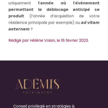
uniquement 𝗹’𝗮𝗻𝗻𝗲́𝗲 𝗼𝘂̀ 𝗹’𝗲́𝘃𝗲̀𝗻𝗲𝗺𝗲𝗻𝘁
𝗽𝗲𝗿𝗺𝗲𝘁𝘁𝗮𝗻𝘁 𝗹𝗲 𝗱𝗲́𝗯𝗹𝗼𝗰𝗮𝗴𝗲 𝗮𝗻𝘁𝗶𝗰𝗶𝗽𝗲́ 𝘀𝗲
𝗽𝗿𝗼𝗱𝘂𝗶𝘁 (l’année d’acquisition de votre
résidence principale par exemple) ou 𝙖𝙙 𝙫𝙞𝙩𝙖𝙢
𝙖𝙚𝙩𝙚𝙧𝙣𝙖𝙢 ?
Rédigé par Hélène Voisin, le 16 février 2023.
Conseil privilégié en stratégies &