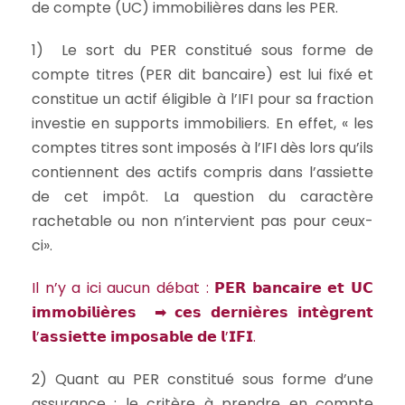
de compte (UC) immobilières dans les PER.
1) Le sort du PER constitué sous forme de
compte titres (PER dit bancaire) est lui fixé et
constitue un actif éligible à l’IFI pour sa fraction
investie en supports immobiliers. En effet, « les
comptes titres sont imposés à l’IFI dès lors qu’ils
contiennent des actifs compris dans l’assiette
de cet impôt. La question du caractère
rachetable ou non n’intervient pas pour ceux-
ci».
Il n’y a ici aucun débat : 𝗣𝗘𝗥 𝗯𝗮𝗻𝗰𝗮𝗶𝗿𝗲 𝗲𝘁 𝗨𝗖
𝗶𝗺𝗺𝗼𝗯𝗶𝗹𝗶𝗲̀𝗿𝗲𝘀 ➡ 𝗰𝗲𝘀 𝗱𝗲𝗿𝗻𝗶𝗲̀𝗿𝗲𝘀 𝗶𝗻𝘁𝗲̀𝗴𝗿𝗲𝗻𝘁
𝗹’𝗮𝘀𝘀𝗶𝗲𝘁𝘁𝗲 𝗶𝗺𝗽𝗼𝘀𝗮𝗯𝗹𝗲 𝗱𝗲 𝗹’𝗜𝗙𝗜.
2) Quant au PER constitué sous forme d’une
assurance : le critère à prendre en compte