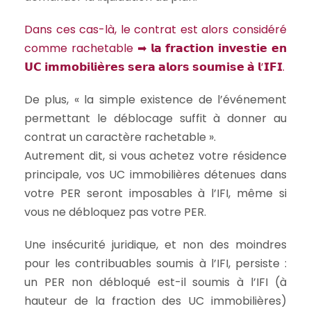
Dans ces cas-là, le contrat est alors considéré
comme rachetable ➡ 𝗹𝗮 𝗳𝗿𝗮𝗰𝘁𝗶𝗼𝗻 𝗶𝗻𝘃𝗲𝘀𝘁𝗶𝗲 𝗲𝗻
𝗨𝗖 𝗶𝗺𝗺𝗼𝗯𝗶𝗹𝗶𝗲̀𝗿𝗲𝘀 𝘀𝗲𝗿𝗮 𝗮𝗹𝗼𝗿𝘀 𝘀𝗼𝘂𝗺𝗶𝘀𝗲 𝗮̀ 𝗹’𝗜𝗙𝗜.
De plus, « la simple existence de l’événement
permettant le déblocage suffit à donner au
contrat un caractère rachetable ».
Autrement dit, si vous achetez votre résidence
principale, vos UC immobilières détenues dans
votre PER seront imposables à l’IFI, même si
vous ne débloquez pas votre PER.
Une insécurité juridique, et non des moindres
pour les contribuables soumis à l’IFI, persiste :
un PER non débloqué est-il soumis à l’IFI (à
hauteur de la fraction des UC immobilières)