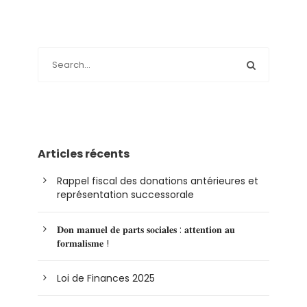
Articles récents
Rappel fiscal des donations antérieures et
représentation successorale
𝐃𝐨𝐧 𝐦𝐚𝐧𝐮𝐞𝐥 𝐝𝐞 𝐩𝐚𝐫𝐭𝐬 𝐬𝐨𝐜𝐢𝐚𝐥𝐞𝐬 : 𝐚𝐭𝐭𝐞𝐧𝐭𝐢𝐨𝐧 𝐚𝐮
𝐟𝐨𝐫𝐦𝐚𝐥𝐢𝐬𝐦𝐞 !
Loi de Finances 2025