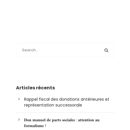
Articles récents
Rappel fiscal des donations antérieures et
représentation successorale
𝐃𝐨𝐧 𝐦𝐚𝐧𝐮𝐞𝐥 𝐝𝐞 𝐩𝐚𝐫𝐭𝐬 𝐬𝐨𝐜𝐢𝐚𝐥𝐞𝐬 : 𝐚𝐭𝐭𝐞𝐧𝐭𝐢𝐨𝐧 𝐚𝐮
𝐟𝐨𝐫𝐦𝐚𝐥𝐢𝐬𝐦𝐞 !